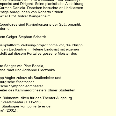
omponist und Dirigent. Seine pianistische Ausbildung
d Carmen Daniela. Daneben besuchte er Liedklassen
wichtige Anregungen von Roberto Szidon.
nkt er Prof. Volker Wangenheim.
epertoires sind Klavierkonzerte der Spätromantik
oderne.
 dem Geiger Stephan Schardt.
sikplattform <artsong-project.com> vor, die Philipp
igen Liedpartnerin Hélène Lindqvist mit eigenen
tellt auf diesem Portal vergessene Meister des
fte Sänger wie Piotr Becala,
nne Naef und Adrianne Pieczonka.
pp Vogler zuletzt als Studienleiter und
urgische Staatsoper.
ische Symphonieorchester.
 Leiter des Kammerorchesters Ulmer Studenten.
che Bühnenmusiken für das Theater Augsburg
 Staatstheater (1995-99).
 Staatsoper komponierte er den
e“ (2001) .