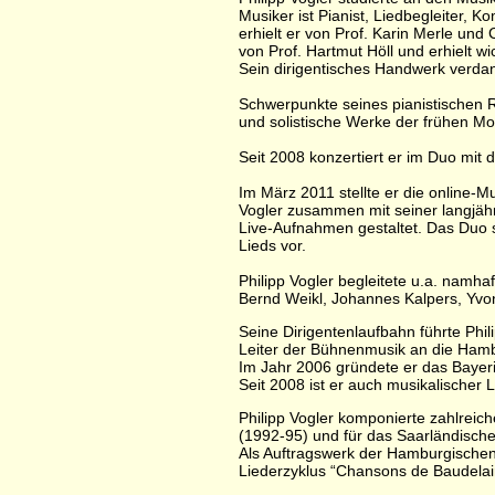
Musiker ist Pianist, Liedbegleiter, K
erhielt er von Prof. Karin Merle un
von Prof. Hartmut Höll und erhielt 
Sein dirigentisches Handwerk verda
Schwerpunkte seines pianistischen R
und solistische Werke der frühen M
Seit 2008 konzertiert er im Duo mit
Im März 2011 stellte er die online-Mu
Vogler zusammen mit seiner langjähr
Live-Aufnahmen gestaltet. Das Duo s
Lieds vor.
Philipp Vogler begleitete u.a. namha
Bernd Weikl, Johannes Kalpers, Yvo
Seine Dirigentenlaufbahn führte Phili
Leiter der Bühnenmusik an die Hamb
Im Jahr 2006 gründete er das Bayer
Seit 2008 ist er auch musikalischer
Philipp Vogler komponierte zahlrei
(1992-95) und für das Saarländische
Als Auftragswerk der Hamburgischen
Liederzyklus “Chansons de Baudelair