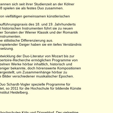
ennen sich seit ihrer Studienzeit an der Kölner
8 spielen sie als festes Duo zusammen.
von vielfältigen gemeinsamen künstlerischen
 Aufführungspraxis des 18. und 19. Jahrhunderts
it historischen Instrumenten führt sie zu neuen
der Sonaten der Wiener Klassik und der Romantik
Instrumenten.
e stilistische Differenzierung aus.
erspielender Geiger haben sie ein tiefes Verständnis
esetzung.
twicklung der Duo-Literatur von Mozart bis zur
pertoire-Recherche ermöglichen Programme von
elnen Werke hörbar inhaltlich, historisch und
Weniger bekannte, doch hörenswerte Kompositionen
rgestellt, um Zusammenhänge hörbar zu
e Bilder verschiedener musikalischer Epochen.
 Duo Schardt-Vogler spezielle Programme für
et, so 2011 für die Hochschule für bildende Künste
stitut Heidelberg.
khochschulen Köln und Düsseldorf. Der vielseitige