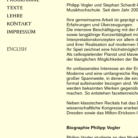
Philipp Vogler und Stephan Schardt k
Musikhochschule. Seit dem Jahr 200
Ihre gemeinsame Arbeit ist geprägt 
Erfahrungen und Überzeugungen.
Die intensive Beschäftigung mit der
sowie langjährige Konzerttätigkeit m
Interpretationskonzepten vor allem 
und ihrer Realisation auf modernen 
Ihr Spiel zeichnet eine höchstmöglich
Als cellospielender Pianist und klavi
der klanglichen Möglichkeiten der B
Ihr umfassendes Interesse an der En
Moderne und eine umfangreiche Re
großer Spannweite, in denen die einz
formal aufeinander bezogen sind. 
werden bekannten Werken gegenübe
machen. So entstehen facettenreich
Neben klassischen Recitals hat das
wissenschaftliche Kongresse erarbeit
Dresden sowie das Milton-Erickson-In
Biographie Philipp Vogler
Philipp Vogler studierte an den Musi